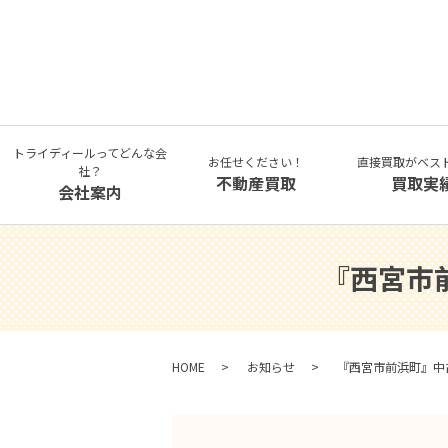
トライディールってどんな会
お任せください！
直接買取がベス
社？
不動産買取
買取実
会社案内
『西宮市
HOME
お知らせ
『西宮市前浜町』中