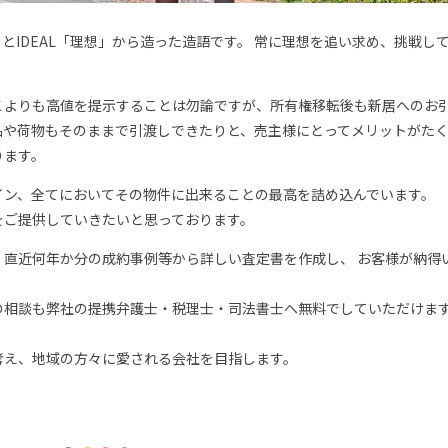
とIDEAL「理想」から造った造語です。 常に理想を追い求め、挑戦し
こよりも高値を提示することは勿論ですが、所有権移転後も新居へのお
品や荷物もそのままで引渡しできたりと、売主様にとってメリットがた
ります。
イン、全てにおいてその物件に出来ることの最高を詰め込んでいます。
をご提供していきたいと思っております。
直近何年か分の成約事例等から詳しい査定書を作成し、 お客様が納得
の相談も弊社の提携弁護士・税理士・司法書士へ無料でしていただけま
考え、地域の方々に愛される会社を目指します。