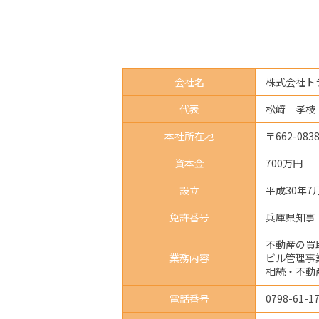
会社名
株式会社ト
代表
松﨑 孝枝
本社所在地
〒662-0
資本金
700万円
設立
平成30年7
免許番号
兵庫県知事（
不動産の買
業務内容
ビル管理事
相続・不動
電話番号
0798-61-1