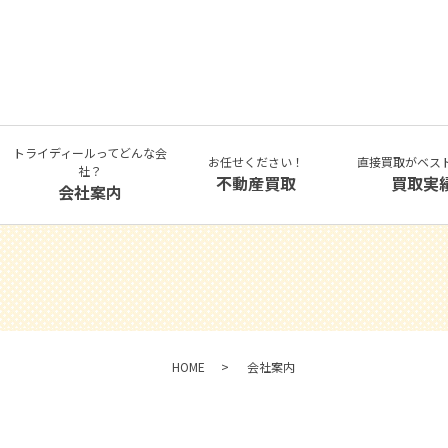
トライディールってどんな会
お任せください！
直接買取がベス
社？
不動産買取
買取実
会社案内
HOME
会社案内